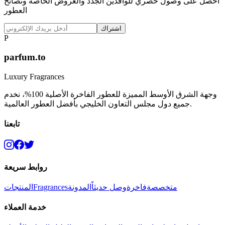
احصل على وصول حصري للوافدين الجدد والعروض الخاصة ونصائح
العطور
اشتراك
P
parfum.to
Luxury Fragrances
وجهة الشرق الأوسط المميزة للعطور الفاخرة الأصلية 100%، نخدم
جميع دول مجلس التعاون الخليجي بأفضل العطور العالمية.
تابعنا
روابط سريعة
متخصصة
فاخرة
وصل حديثاً
المدونة
Fragrances
المنتجات
خدمة العملاء