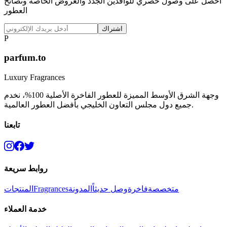
احصل على وصول حصري للوافدين الجدد والعروض الخاصة ونصائح
العطور
اشتراك
P
parfum.to
Luxury Fragrances
وجهة الشرق الأوسط المميزة للعطور الفاخرة الأصلية 100%، نخدم
جميع دول مجلس التعاون الخليجي بأفضل العطور العالمية.
تابعنا
روابط سريعة
متخصصة
فاخرة
وصل حديثاً
المدونة
Fragrances
المنتجات
خدمة العملاء