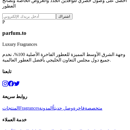
احصل على وصول حصري للوافدين الجدد والعروض الخاصة ونصائح
العطور
اشتراك
P
parfum.to
Luxury Fragrances
وجهة الشرق الأوسط المميزة للعطور الفاخرة الأصلية 100%، نخدم
جميع دول مجلس التعاون الخليجي بأفضل العطور العالمية.
تابعنا
روابط سريعة
متخصصة
فاخرة
وصل حديثاً
المدونة
Fragrances
المنتجات
خدمة العملاء