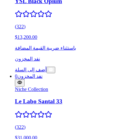
YSL Black Opium
(
322
)
$13,200.00
باستثناء ضريبة القيمة المضافة
نفد المخزون
أضف إلى السلة
نفد المخزون
0
Niche Collection
Le Labo Santal 33
(
322
)
$31,000.00