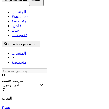
0
المنتجات
Fragrances
متخصصة
فاخرة
جديد
تخفيضات
Search for products...
المنتجات
>
متخصصة
:
ترتيب حسب
الفئات
مسح