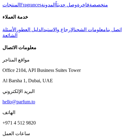
متخصصة
فاخرة
وصل حديثاً
المدونة
Fragrances
المنتجات
خدمة العملاء
اتصل بنا
معلومات الشحن
الإرجاع والاستبدال
دليل العطور
الأسئلة
الشائعة
معلومات الاتصال
مواقع المتاجر
Office 2104, API Business Suites Tower
Al Barsha 1, Dubai, UAE
البريد الإلكتروني
hello@parfum.to
الهاتف
+971 4 512 9820
ساعات العمل