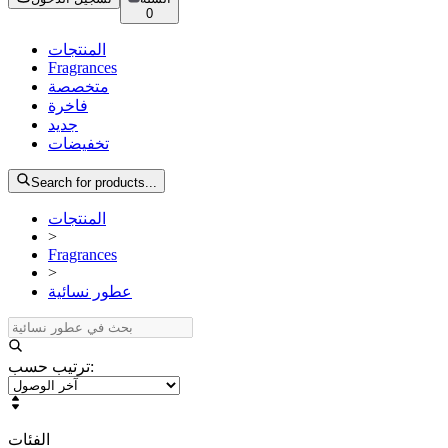
0
المنتجات
Fragrances
متخصصة
فاخرة
جديد
تخفيضات
Search for products...
المنتجات
>
Fragrances
>
عطور نسائية
:
ترتيب حسب
الفئات